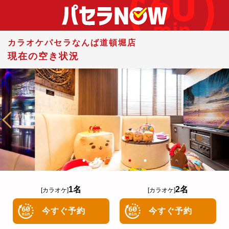
カラオケパセラなんば道頓堀店
現在の空き状況
1名
2名
[カラオケ]
[カラオケ]
今すぐ予約
今すぐ予約