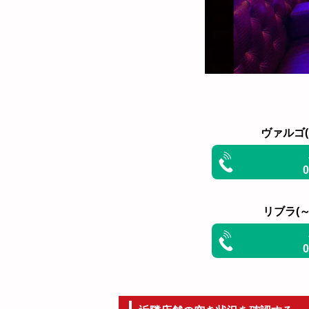
ヴァルゴ(～
リブラ(～1