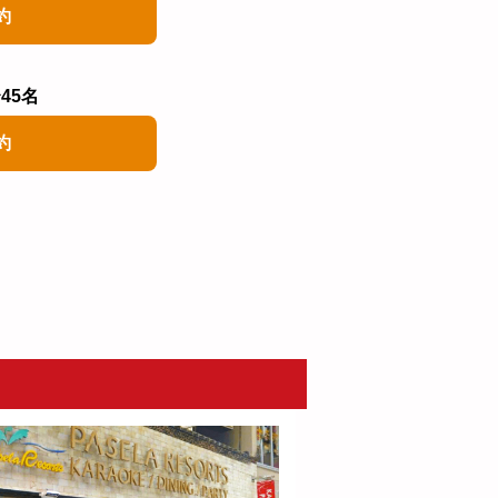
約
45名
約