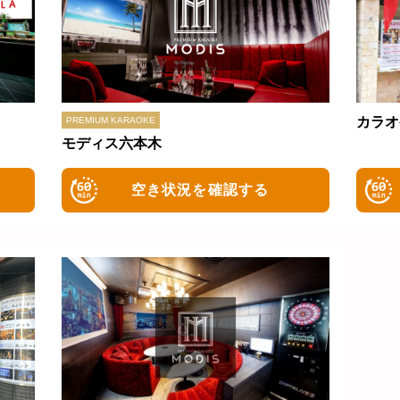
カラオ
モディス六本木
空き状況を確認する