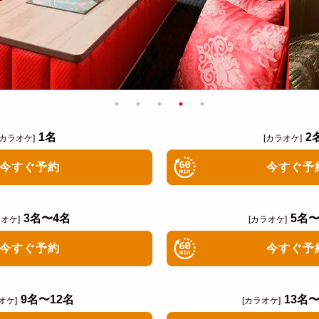
1名
2
[カラオケ]
[カラオケ]
今すぐ予約
今すぐ予
3名〜4名
5名〜
ラオケ]
[カラオケ]
今すぐ予約
今すぐ予
9名〜12名
13名〜
オケ]
[カラオケ]