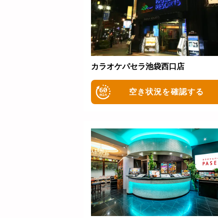
カラオケパセラ池袋西口店
空き状況を確認する