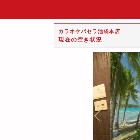
カラオケパセラ池袋本店
現在の空き状況