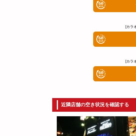
[カラ
[カラ
近隣店舗の空き状況を確認する