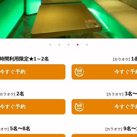
1時間利用限定★1～2名
1
[カラオケ]
今すぐ予約
今すぐ予
2名
3名〜
[カラオケ]
[カラオケ]
今すぐ予約
今すぐ予
5名〜8名
9名〜
ラオケ]
[カラオケ]