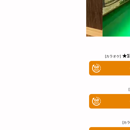
★
[カラオケ]
[カ