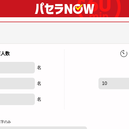
店人数
名
名
名
英字のみ