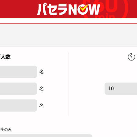
店人数
名
名
名
英字のみ