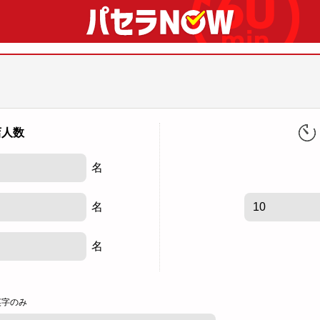
店人数
名
名
名
英字のみ