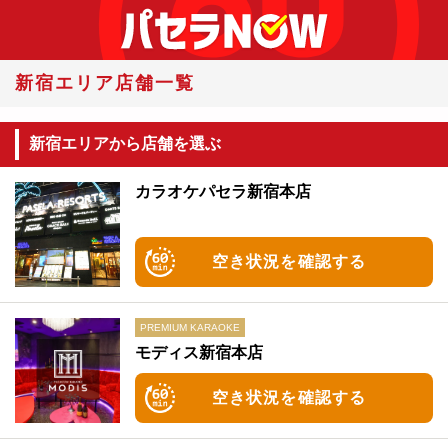
新宿エリア店舗一覧
新宿エリアから店舗を選ぶ
カラオケパセラ新宿本店
空き状況を確認する
モディス新宿本店
空き状況を確認する