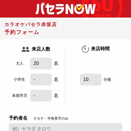
カラオケパセラ赤坂店
予約フォーム
来店時間
来店人数
名
大人
名
小学生
分後
名
未就学児
予約者名
※カナ・半角英字のみ