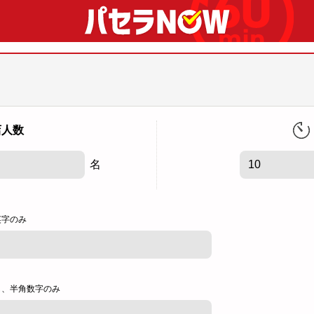
店人数
名
英字のみ
し、半角数字のみ