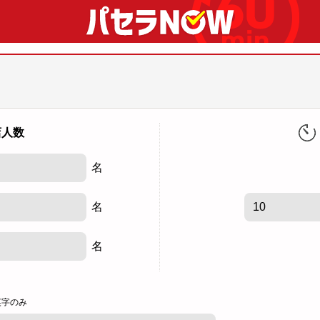
店人数
名
名
名
英字のみ