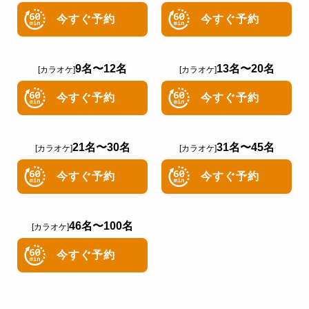
今すぐ予約
今すぐ予約
9名〜12名
13名〜20名
[カラオケ]
[カラオケ]
今すぐ予約
今すぐ予約
21名〜30名
31名〜45名
[カラオケ]
[カラオケ]
今すぐ予約
今すぐ予約
46名〜100名
[カラオケ]
今すぐ予約