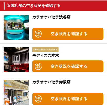
近隣店舗の空き状況を確認する
カラオケパセラ渋谷店
空き状況を確認する
モディス六本木
空き状況を確認する
カラオケパセラ赤坂店
空き状況を確認する