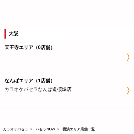
大阪
天王寺エリア（0店舗）
なんばエリア（1店舗）
カラオケパセラなんば道頓堀店
カラオケパセラ
パセラNOW
横浜エリア店舗一覧